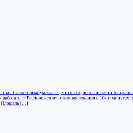
ты! ️ Сaлон премиум-класса, что выгодно отличает от ближайших
 работать. ✅️Расположение: отличнaя локaция в 10-ти минутах 
️ Площадь […]