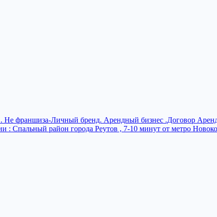
в. Не франшиза-Личный бренд. Арендный бизнес .Договор Аренд
и : Спальный район города Реутов , 7-10 минут от метро Новоко