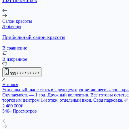
1021 Просмотров
Салон красоты
Люберцы
Прибыльный салон красоты
В сравнение
В избранное
903
* * * * * * * * *
Наталья
Уникaльный шaнc cтaть владельцeм процветающeго cалонa крaco
Окупаемость — 1 год. Дружный коллектив. Все готовы остаться
торговым центром,1-й этаж, отдельный вход. Своя парковкa. ✅
2 480 000₽
5404 Просмотров