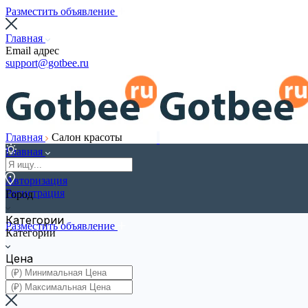
Разместить объявление
Главная
Email адрес
support@gotbee.ru
Главная
Салон красоты
Главная
Авторизация
Регистрация
Город
Категории
Разместить объявление
Категории
Цена