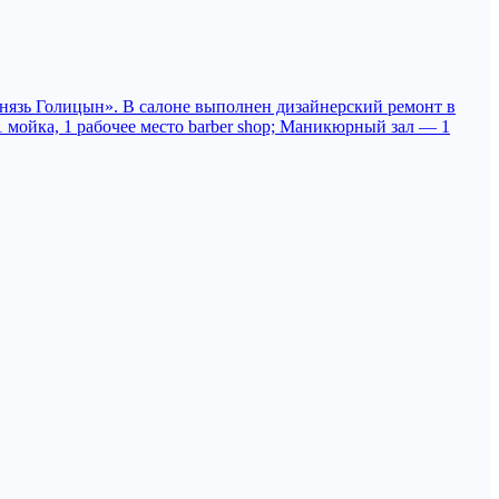
Князь Голицын». В салоне выполнен дизайнерский ремонт в
 мойка, 1 рабочее место barber shop; Маникюрный зал — 1