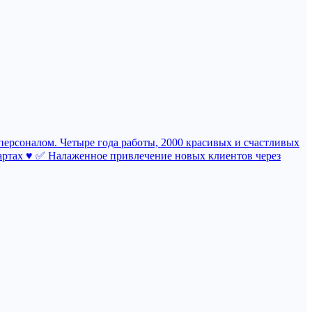
персоналом. Четыре года работы, 2000 красивых и счастливых
артах ♥️ ✅ Налаженное привлечение новых клиентов через