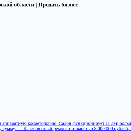
ской области | Продать бизнес
 аппаратную косметологию. Салон функционирует 11 лет, больша
 эту сумму: — Качественный ремонт стоимостью 8 000 000 рублей