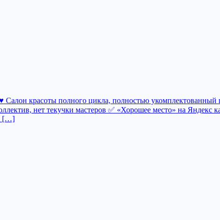
 ♥️ Салон красоты полного цикла, полностью укомплектованный 
ллектив, нет текучки мастеров ✅ «Хорошее место» на Яндекс к
 […]