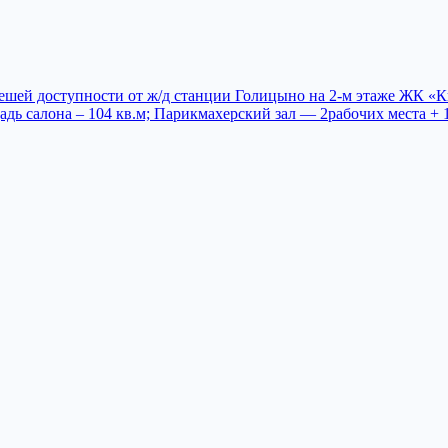
 пешей доступности от ж/д станции Голицыно на 2-м этаже ЖК «
дь салона – 104 кв.м; Парикмахерский зал — 2рабочих места + 1