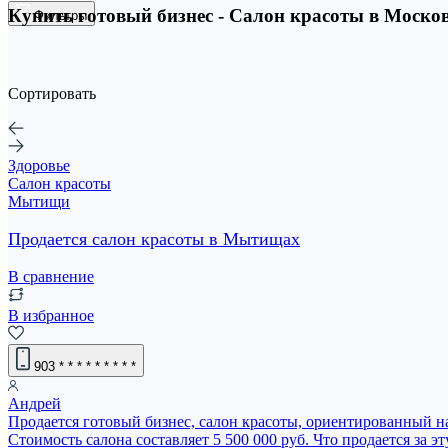
Купить готовый бизнес - Салон красоты в Москов
Фильтры
Сортировать
Здоровье
Салон красоты
Мытищи
Продается салон красоты в Мытищах
В сравнение
В избранное
903
* * * * * * * * *
Андрей
Продается готовый бизнес, салон красоты, ориентированный на
Стоимость салона составляет 5 500 000 руб. Что продается за