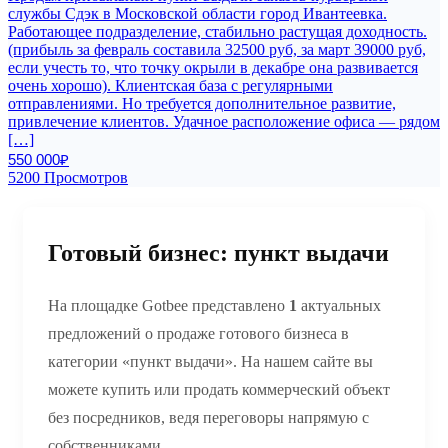
службы Сдэк в Московской области город Ивантеевка.
Работающее подразделение, стабильно растущая доходность.
(прибыль за февраль составила 32500 руб, за март 39000 руб,
если учесть то, что точку окрыли в декабре она развивается
очень хорошо). Клиентская база с регулярными
отправлениями. Но требуется дополнительное развитие,
привлечение клиентов. Удачное расположение офиса — рядом
[…]
550 000₽
5200 Просмотров
Готовый бизнес: пункт выдачи
На площадке Gotbee представлено
1
актуальных
предложений о продаже готового бизнеса в
категории «пункт выдачи». На нашем сайте вы
можете купить или продать коммерческий объект
без посредников, ведя переговоры напрямую с
собственниками.