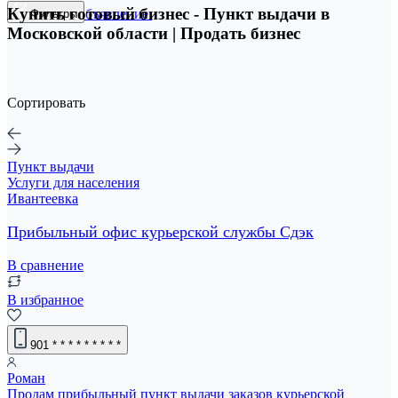
Купить готовый бизнес - Пункт выдачи в
Разместить объявление
Фильтры
Московской области | Продать бизнес
Сортировать
Пункт выдачи
Услуги для населения
Ивантеевка
Прибыльный офис курьерской службы Сдэк
В сравнение
В избранное
901
* * * * * * * * *
Роман
Продам прибыльный пункт выдачи заказов курьерской