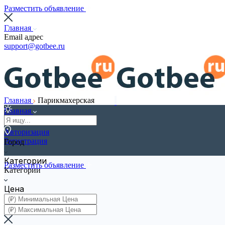
Разместить объявление
Главная
Email адрес
support@gotbee.ru
Главная
Парикмахерская
Главная
Авторизация
Регистрация
Город
Категории
Разместить объявление
Категории
Цена