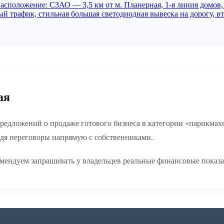
Расположение: СЗАО — 3,5 км от м. Планерная, 1-я линия домов,
 трафик, стильная большая светодиодная вывеска на дорогу, вто
ая
редложений о продаже готового бизнеса в категории «парикмахе
едя переговоры напрямую с собственниками.
мендуем запрашивать у владельцев реальные финансовые показа