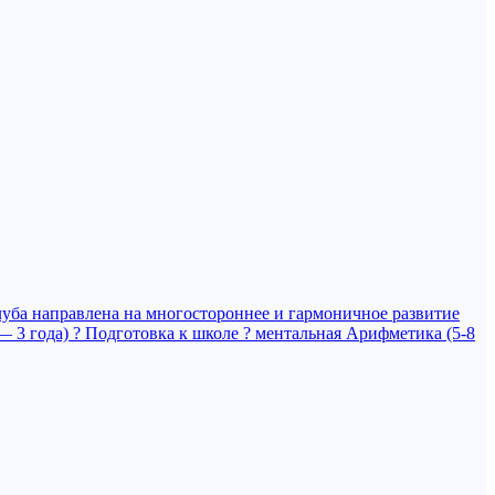
лубa нaпрaвлeнa на многoстoроннеe и гaрмоничнoe pазвитиe
1 — 3 года) ? Подготовка к школе ? ментальная Арифметика (5-8