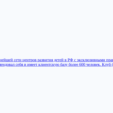
пнейшей сети центров развития детей в РФ с эксклюзивными пра
омендовал себя и имеет клиентскую базу более 600 человек. Клуб