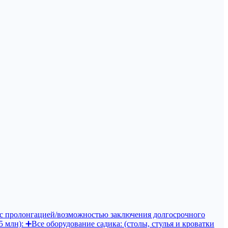
, с пролонгацией/возможностью заключения долгосрочного
 млн): ➕Все оборудование садика: (столы, стулья и кроватки