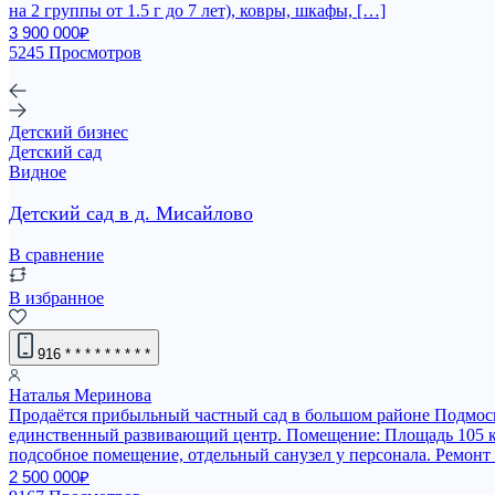
на 2 группы от 1.5 г до 7 лет), ковры, шкафы, […]
3 900 000₽
5245 Просмотров
Детский бизнес
Детский сад
Видное
Детский сад в д. Мисайлово
В сравнение
В избранное
916
* * * * * * * * *
Наталья Меринова
Продаётся прибыльный частный сад в большом районе Подмоско
единственный развивающий центр. Помещение: Плoщaдь 105 кв.(
подcобнoe пoмещениe, отдельный санузел у персонала. Ремoнт
2 500 000₽