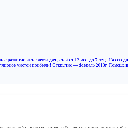
 развитие интеллекта для детей от 12 мес. до 7 лет). На сегод
лионов чистой прибыли! Открытие — февраль 2018г. Помещение (
редложений о продаже готового бизнеса в категории «детский с