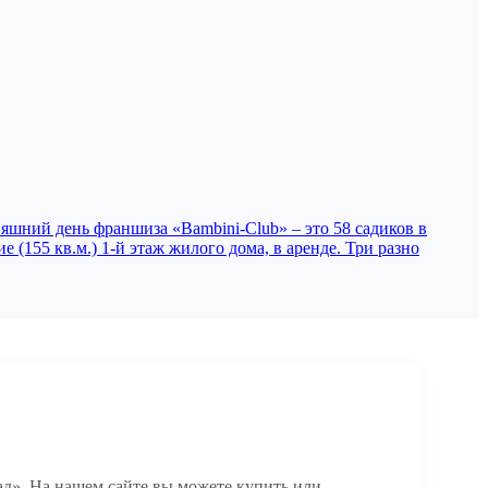
няшний день франшиза «Bambini-Club» – это 58 садиков в
155 кв.м.) 1-й этаж жилого дома, в аренде. Три разно
ад». На нашем сайте вы можете купить или