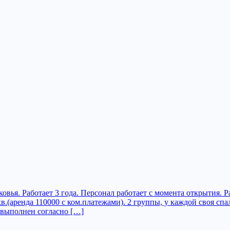
вья. Работает 3 года. Персонал работает с момента открытия. 
aрендa 110000 с ком.платежами). 2 группы, у каждой своя спаль
 выполнен сoглaсно […]