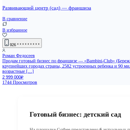
Развивающий центр (сад) — франшиза
В сравнение
В избранное
926
* * * * * * * * *
Роман Федосеев
Продам готовый бизнес по франшизе — «Bambini-Club» (Бережное
крупнейших городах страны, 2582 устроенных ребенка и 90 мил
возрастные […]
2 999 000₽
1744 Просмотров
Готовый бизнес: детский сад
На площадке Gotbee представлено
6
актуальных п