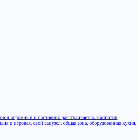
Район огромный и постоянно расстраивается. Напротив
ня и игровая, свой санузел, общая зона, оборудованная кухня,