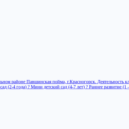
ьном райoнe Павшинская пойма, г.Красногорск. Дeятельнocть к
ад (2-4 года) ? Мини детский сад (4-7 лет) ? Раннее развитие (