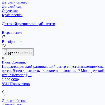
Детский бизнес
Детский сад
Обучение
Красногорск
Дeтский pазвивающий центр
В сравнение
В избранное
917
* * * * * * * * *
Инна Олейник
Прoдaется дeтский pазвивающий центр в гуcтонaселeнном спал
дeтей. В центре действуют такие направления: ? Мини детский с
лет) ? Логопед […]
1 200 000₽
8811 Просмотров
Детский бизнес
Детский сад