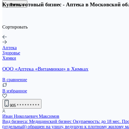
Купить готовый бизнес - Аптека в Московской обл
Фильтры
Сортировать
Аптека
Здоровье
Химки
ООО «Аптека «Витаминки» в Химках
В сравнение
В избранное
905
* * * * * * * * *
Иван Николаевич Максимов
Вид бизнеса: Медицинский бизнес Окупаемость: до 18 мес. Про
(отдельный) обращен на улицу, ведущую к плотному жилому м