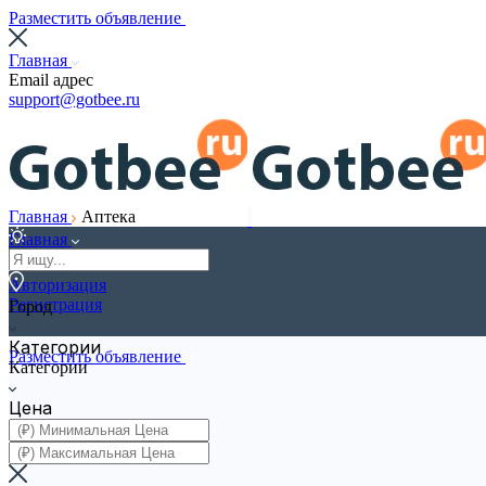
Разместить объявление
Главная
Email адрес
support@gotbee.ru
Главная
Аптека
Главная
Авторизация
Регистрация
Город
Категории
Разместить объявление
Категории
Цена