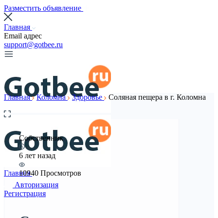
Разместить объявление
Главная
Email адрес
support@gotbee.ru
Главная
Коломна
Здоровье
Соляная пещера в г. Коломна
Собственник
6 лет назад
Главная
10940 Просмотров
Авторизация
Регистрация