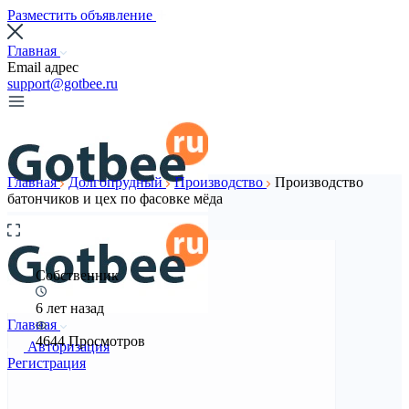
Разместить объявление
Главная
Email адрес
support@gotbee.ru
Главная
Долгопрудный
Производство
Производство
батончиков и цех по фасовке мёда
Собственник
6 лет назад
Главная
4644 Просмотров
Авторизация
Регистрация