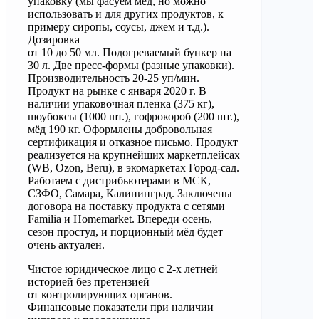
упаковку (мы фасуем мёд, но можно
использовать и для других продуктов, к
примеру сиропы, соусы, джем и т.д.).
Дозировка
от 10 до 50 мл. Подогреваемый бункер на
30 л. Две пресс-формы (разные упаковки).
Производительность 20-25 уп/мин.
Продукт на рынке с января 2020 г. В
наличии упаковочная пленка (375 кг),
шоубоксы (1000 шт.), гофрокороб (200 шт.),
мёд 190 кг. Оформлены добровольная
сертификация и отказное письмо. Продукт
реализуется на крупнейших маркетплейсах
(WB, Ozon, Beru), в экомаркетах Город-сад.
Работаем с дистрибьютерами в МСК,
СЗФО, Самара, Калининград. Заключены
договора на поставку продукта с сетями
Familia и Homemarket. Впереди осень,
сезон простуд, и порционный мёд будет
очень актуален.
Чистое юридическое лицо с 2-х летней
историей без претензией
от контролирующих органов.
Финансовые показатели при наличии