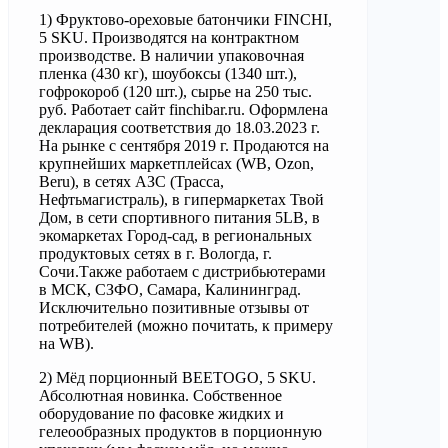
1) Фруктово-ореховые батончики FINCHI,
5 SKU. Производятся на контрактном
производстве. В наличии упаковочная
пленка (430 кг), шоубоксы (1340 шт.),
гофрокороб (120 шт.), сырье на 250 тыс.
руб. Работает сайт finchibar.ru. Оформлена
декларация соответствия до 18.03.2023 г.
На рынке с сентября 2019 г. Продаются на
крупнейших маркетплейсах (WB, Ozon,
Beru), в сетях АЗС (Трасса,
Нефтьмагистраль), в гипермаркетах Твой
Дом, в сети спортивного питания 5LB, в
экомаркетах Город-сад, в региональных
продуктовых сетях в г. Вологда, г.
Сочи.Также работаем с дистрибьютерами
в МСК, СЗФО, Самара, Калининград.
Исключительно позитивные отзывы от
потребителей (можно почитать, к примеру
на WB).
2) Мёд порционный BEETOGO, 5 SKU.
Абсолютная новинка. Собственное
оборудование по фасовке жидких и
гелеообразных продуктов в порционную