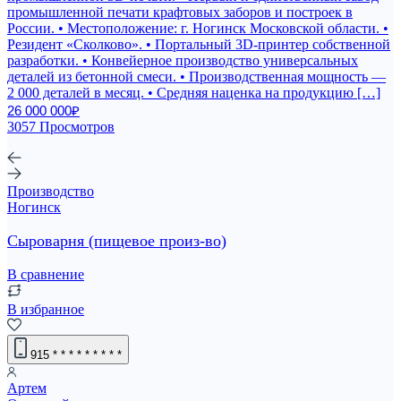
промышленной печати крафтовых заборов и построек в
России. • Местоположение: г. Ногинск Московской области. •
Резидент «Сколково». • Портальный 3D-принтер собственной
разработки. • Конвейерное производство универсальных
деталей из бетонной смеси. • Производственная мощность —
2 000 деталей в месяц. • Средняя наценка на продукцию […]
26 000 000₽
3057 Просмотров
Производство
Ногинск
Сыроварня (пищевое произ-во)
В сравнение
В избранное
915
* * * * * * * * *
Артем