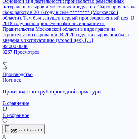
Основной вид деятельности: производство ремесленных
натуральных сыров и молочных продуктов. Сыроварня начала
свою работу в 2016 году в селе ******** (Московской
области). Там был запущен первый производственный цех. В
2018 году было привлечено финансирование от
Правительства Московской области в виде гранта на
строительство сыроварни. В 2020 году эта сыроварня была
введена в эксплуатацию (второй цех). […]
99 000 000₽
3267 Просмотров
Производство
Ногинск
Производство трубопроводной арматуры
В сравнение
В избранное
985
* * * * * * * * *