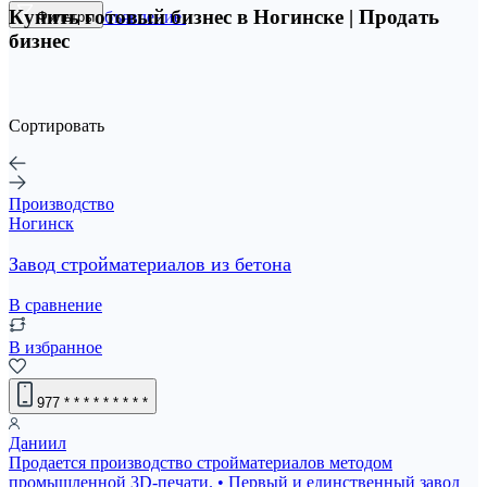
Купить готовый бизнес в Ногинске | Продать
Разместить объявление
Фильтры
бизнес
Сортировать
Производство
Ногинск
Завод стройматериалов из бетона
В сравнение
В избранное
977
* * * * * * * * *
Даниил
Продается производство стройматериалов методом
промышленной 3D-печати. • Первый и единственный завод