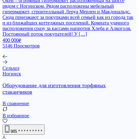
Окей – огромный гипермаркет расположенный на шоссе
рядом с Ногинском. Рядом расположены мебельный
гипермаркет, строителльный Леруа Мерлен и Макдональдс.
Сюда приезжают за покупками всей семьей как из города так
и из ближайших коттеджных поселений. Комната удачного
расположения сразу за кассами напротив Хлеба и Алкоголя.
Постоянный поток покупателей! У […]
400 000₽
5146 Просмотров
Сельхоз
Ногинск
Оборудование для изготовления торфяных
стаканчиков
В сравнение
В избранное
985
* * * * * * * * *