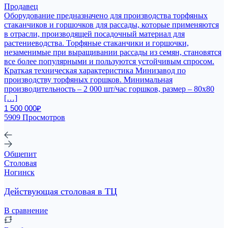
Продавец
Оборудование предназначено для производства торфяных
стаканчиков и горшочков для рассады, которые применяются
в отрасли, производящей посадочный материал для
растениеводства. Торфяные стаканчики и горшочки,
незаменимые при выращивании рассады из семян, становятся
все более популярными и пользуются устойчивым спросом.
Краткая техническая характеристика Минизавод по
производству торфяных горшков. Минимальная
производительность – 2 000 шт/час горшков, размер – 80х80
[…]
1 500 000₽
5909 Просмотров
Общепит
Столовая
Ногинск
Действующая столовая в ТЦ
В сравнение