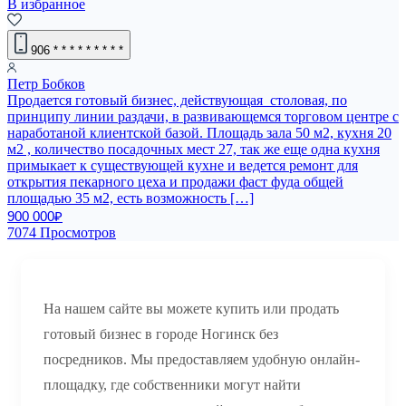
В избранное
906
* * * * * * * * *
Петр Бобков
Продается готовый бизнес, действующая столовая, по
принципу линии раздачи, в развивающемся торговом центре с
наработаной клиентской базой. Площадь зала 50 м2, кухня 20
м2 , количество посадочных мест 27, так же еще одна кухня
примыкает к существующей кухне и ведется ремонт для
открытия пекарного цеха и продажи фаст фуда общей
площадью 35 м2, есть возможность […]
900 000₽
7074 Просмотров
На нашем сайте вы можете купить или продать
готовый бизнес в городе Ногинск без
посредников. Мы предоставляем удобную онлайн-
площадку, где собственники могут найти